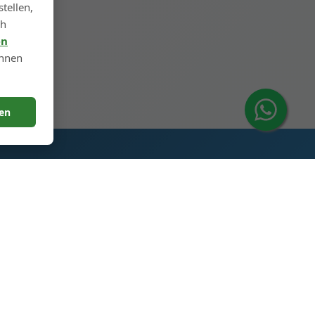
tellen,
ch
 →
en
önnen
ren
Kontaktieren Sie uns
Glas Spirituosenflaschen
Industriepark, 5. Straße, Heze
City, Shandong, China 274700
+86 13296308814
alex@oneglassco.com