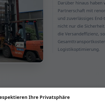
Darüber hinaus haben w
Partnerschaft mit reno
und zuverlässiges End-t
nicht nur die Sicherhei
die Versandeffizienz, s
Gesamttransportkosten
Logistikoptimierung.
respektieren Ihre Privatsphäre