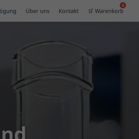
0
tigung
Über uns
Kontakt
🛒 Warenkorb
und