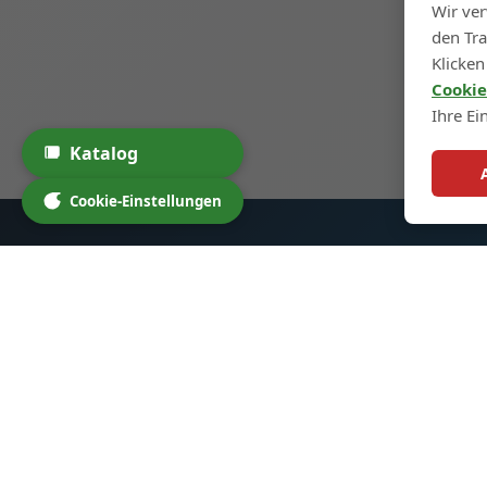
Wir ve
den Tra
Klicken
Cookie
Ihre Ei
Katalog
Cookie-Einstellungen
Glass Spirit Bottles
Schne
Startse
Wir spezialisieren uns auf
hochwertige Glasflaschen für
Produk
Spirituosen, Cocktails und andere
Maßanf
Getränke. Unsere Produkte sind
Über u
darauf ausgelegt, Ihre Marke zu