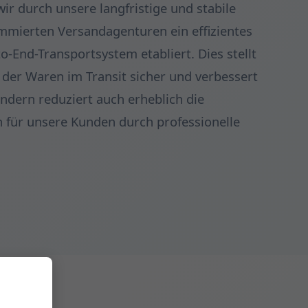
ir durch unsere langfristige und stabile
mmierten Versandagenturen ein effizientes
o-End-Transportsystem etabliert. Dies stellt
t der Waren im Transit sicher und verbessert
ondern reduziert auch erheblich die
 für unsere Kunden durch professionelle