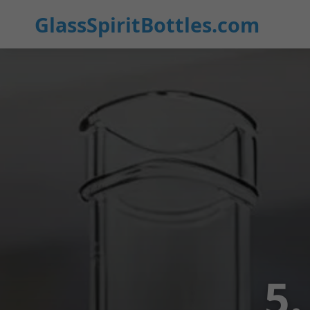
GlassSpiritBottles.com
5