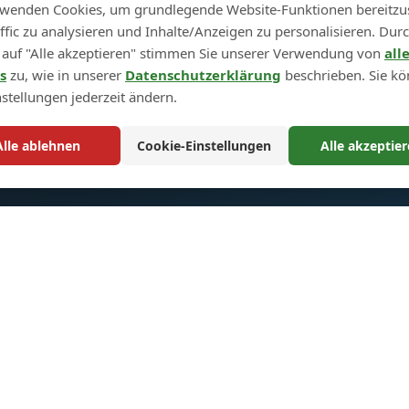
rwenden Cookies, um grundlegende Website-Funktionen bereitzus
ffic zu analysieren und Inhalte/Anzeigen zu personalisieren. Dur
← Vorheriger Schritt
Weitere Produkte
 auf "Alle akzeptieren" stimmen Sie unserer Verwendung von
all
s
zu, wie in unserer
Datenschutzerklärung
beschrieben. Sie k
nstellungen jederzeit ändern.
Alle ablehnen
Cookie-Einstellungen
Alle akzeptie
llzugriff
Rechtliches
ite
Rückgabe- und
Umtauschrichtlinie
te
Sitemap
ertigung
Warenkorb
ns